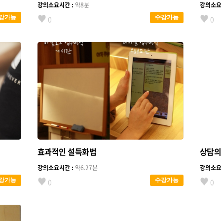
강의소요시간 :
약8분
강의소요
♥
♥
강가능
수강가능
0
0
효과적인 설득화법
상담의
강의소요시간 :
약6.27분
강의소요
♥
♥
강가능
수강가능
0
0