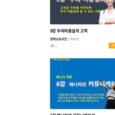
9강 우리미용실의 고객
강의소요시간 :
약45분
♥
수
0