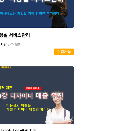
미용실 서비스관리
시간 :
약45분
수강가능