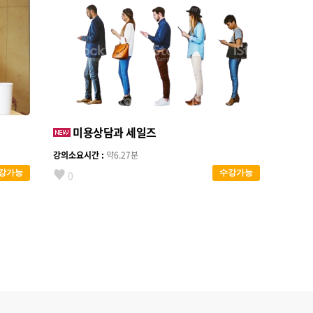
미용상담과 세일즈
강의소요시간 :
약6.27분
♥
강가능
수강가능
0