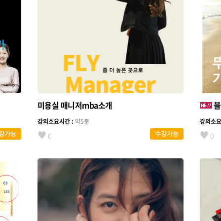
미용실 매니저mba소개
블
강의소요시간 :
약5분
강의소요
♥
♥
강가능
수강가능
0
0