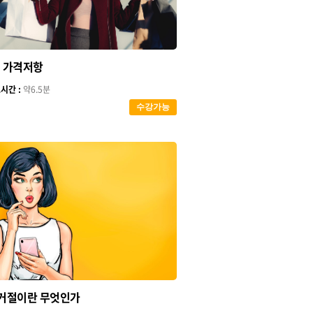
 가격저항
시간 :
약6.5분
수강가능
거절이란 무엇인가