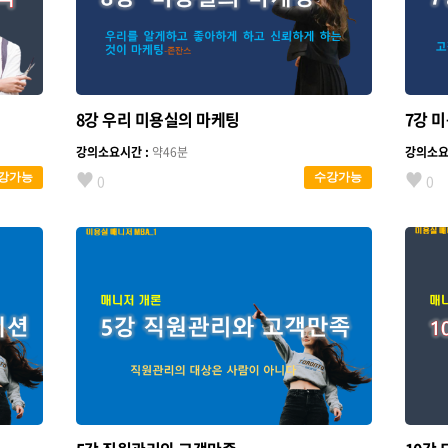
8강 우리 미용실의 마케팅
7강 
강의소요시간 :
약46분
강의소요
♥
♥
강가능
수강가능
0
0