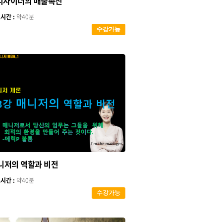
 디자이너의 매출촉진
시간 :
약40분
수강가능
니저의 역할과 비전
시간 :
약40분
수강가능