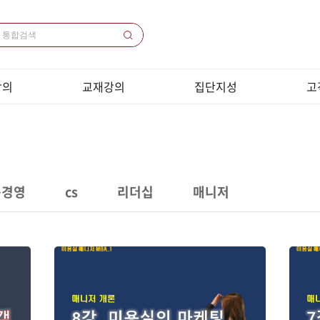
강의
교재강의
집단지성
고
의 목록
교재목록
1000쌤 소개
공
 목록
교재다운로드
집단지성 프로그램
원
 / 코칭
샘플강의동영상
화상
목록
크롬브
용경영
cs
리더십
매니저
전화
강
이
개인정
취소