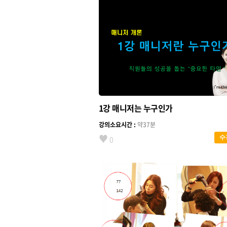
1강 매니저는 누구인가
강의소요시간 :
약37분
♥
수
0