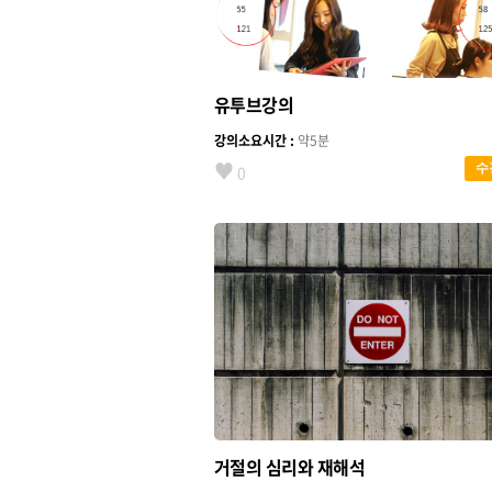
유투브강의
강의소요시간 :
약5분
♥
수
0
거절의 심리와 재해석