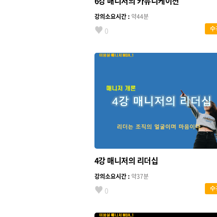
6강 매니저의 카뮤니케이션
강의소요시간 :
약44분
♥
수
0
4강 매니저의 리더십
강의소요시간 :
약37분
♥
수
0