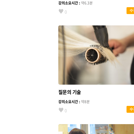
강의소요시간 :
약6.3분
♥
수
0
질문의 기술
강의소요시간 :
약8분
♥
수
0