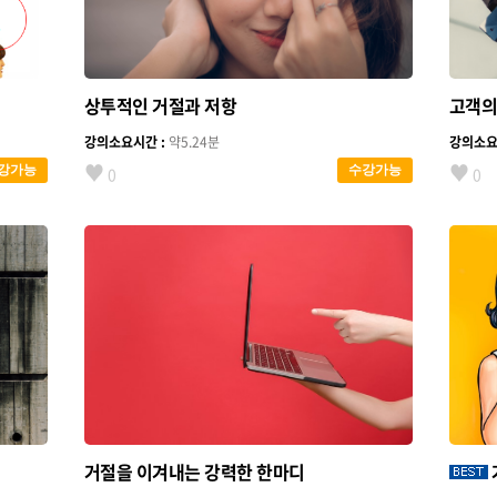
상투적인 거절과 저항
고객의
강의소요시간 :
약5.24분
강의소요
♥
♥
강가능
수강가능
0
0
거절을 이겨내는 강력한 한마디