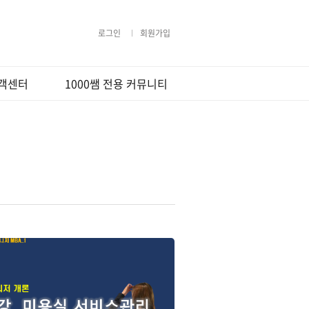
로그인
회원가입
객센터
1000쌤 전용 커뮤니티
지사항
무료법률상담
격지원
Q&A
강의사용법
1000쌤 갤러리
라우저 팝업설
행사및 이벤트
상담요청
정
사지원
용약관
보처리방침
환불정책