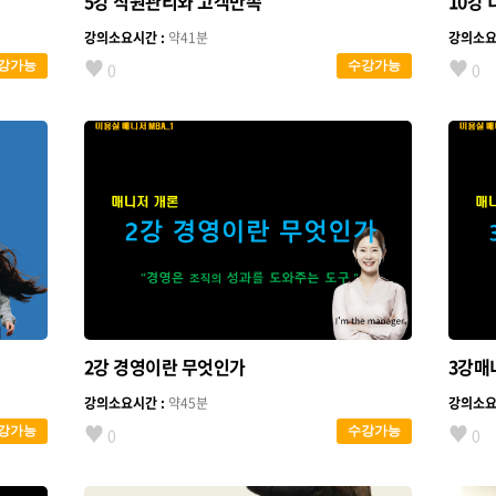
5강 직원관리와 고객만족
10강
강의소요시간 :
약41분
강의소요
♥
♥
강가능
수강가능
0
0
2강 경영이란 무엇인가
3강매
강의소요시간 :
약45분
강의소요
♥
♥
강가능
수강가능
0
0