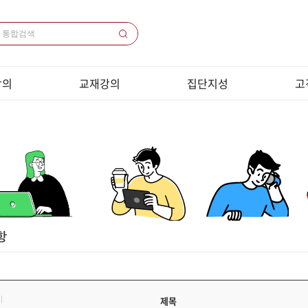
강의
교재강의
집단지성
고
의 목록
교재목록
1000쌤 소개
공
 목록
교재다운로드
집단지성 프로그램
원
 / 코칭
샘플강의동영상
화상
목록
크롬브
전화
강
이
개인정
취소
제목