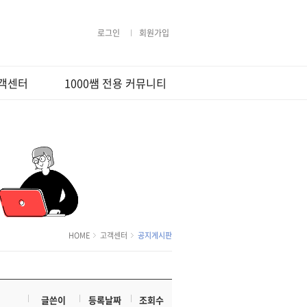
로그인
회원가입
객센터
1000쌤 전용 커뮤니티
지사항
무료법률상담
격지원
Q&A
강의사용법
1000쌤 갤러리
라우저 팝업설
행사및 이벤트
상담요청
정
사지원
용약관
HOME
고객센터
공지게시판
보처리방침
환불정책
글쓴이
등록날짜
조회수