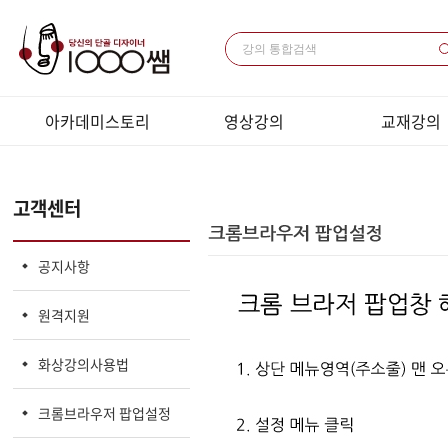
아카데미스토리
영상강의
교재강의
미용과 경영
패키지 강의 목록
교재목록
전체 강의 목록
교재다운로드
고객센터
LIVE강의 / 코칭
샘플강의동영
LIVE 목록
공지사항
원격지원
화상강의사용법
크롬브라우저 팝업설정