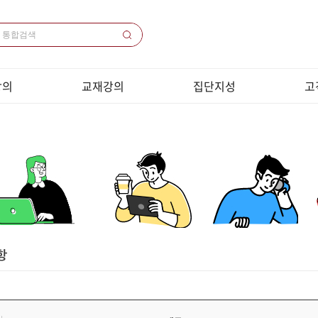
강의
교재강의
집단지성
고
의 목록
교재목록
1000쌤 소개
공
 목록
교재다운로드
집단지성 프로그램
원
 / 코칭
샘플강의동영상
화상
목록
크롬브
전화
강
이
개인정
취소