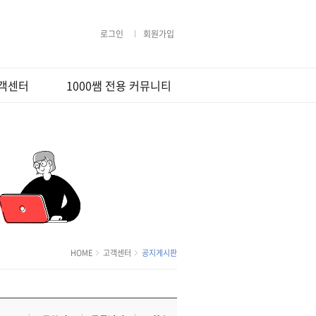
로그인
회원가입
객센터
1000쌤 전용 커뮤니티
지사항
무료법률상담
격지원
Q&A
강의사용법
1000쌤 갤러리
라우저 팝업설
행사및 이벤트
상담요청
정
사지원
용약관
보처리방침
HOME
고객센터
공지게시판
환불정책