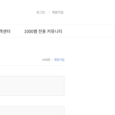
로그인
회원가입
객센터
1000쌤 전용 커뮤니티
지사항
무료법률상담
격지원
Q&A
강의사용법
1000쌤 갤러리
HOME
회원가입
라우저 팝업설
행사및 이벤트
상담요청
정
사지원
용약관
보처리방침
환불정책