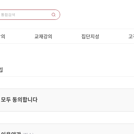
강의
교재강의
집단지성
고
의 목록
교재목록
1000쌤 소개
공
 목록
교재다운로드
집단지성 프로그램
원
 / 코칭
샘플강의동영상
화상
목록
크롬브
전화
강
이
모두 동의합니다
개인정
취소