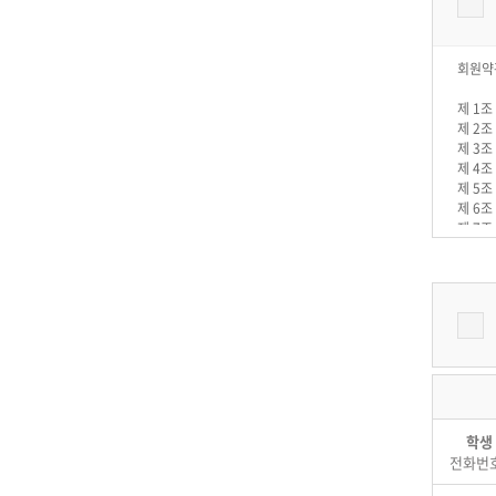
회원약
제 1조
제 2조
제 3조
제 4조
제 5조
제 6조
제 7조
제 8조
제9조 
제10조
제11조
제12조
제13조
제14조
제15조
제16조
제17조
학생
제18조
전화번호
제19조
제20조