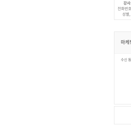
강사
제21조
전화번호,
제22조
제23조
성별,
1장 총
제 1조
이 약관
(www
마케
합니다
제 2조
수신 동
(1) 
(2) 
적용을
(3) 
수 있습
(4) 
합니다)
1. 사
2. 회
3. 회
(5) 
단, 
(6) 