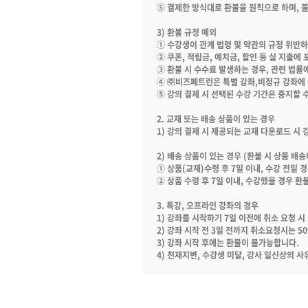
⑤
결제한
방식대로
환불을
원칙으로
하며
,
3)
환불 규정
예외
①
수강생이
관계
법령
및
약관의
규정
위반하
②
쿠폰
,
적립금
,
예치금
,
할인
등
실
지출에
③
환불
시
수수료
발생하는
경우
,
관련
법률
④
㈜비즈페트런은
특별 강좌
,
비정규
강좌에
⑤
강의
결제
시
선택된
수강
기간은
중지할
2.
교재
또는
배송
상품이
있는
경우
1)
강의
결제
시
제공되는
교재
다운로드
시
2)
배송
상품이
있는
경우
(
환불
시
상품
배송
①
상품
(
교재
)
수령
후
7
일
이내
,
수강
전일
경
②
상품
수령
후
7
일
이내
,
수강했을
경우
환불
3.
특강
,
오프라인
강좌의
경우
1)
강좌를
시작하기
7
일
이전에
취소
요청
시
2)
강좌 시작 전
3
일 전까지 취소요청시는
50
3)
강좌
시작
후에는
환불이
불가능합니다
.
4)
천재지변
,
수강생
미달
,
강사
일신상의
사