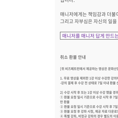
매니저에게는 책임감과 더불
그리고 자부심은 자신의 일을 
매니저를 매니저 답게 만드는
취소
환불
안내
[
쥐
비즈페트런에서
제공하는
영상은
문화산
1.
무료
영상을
제외한
1
강
이상
수강한
강의
-
강의
결제
후
수강
전
상태로
7
일
이내
환불
2)
수강
시작
후
또는
1
강
이상
수강 했을
경
①
환불
요청 일시
기준으로
수강
시작
후
7
일
만
환불
②
환불
요청 일시
기준으로
수강
시작
후
7
일
③
환불
요청
후
강좌
시청
,
제공
자료
다운로
④
특별 강좌
,
비정규
강좌의
경우
별도의
이