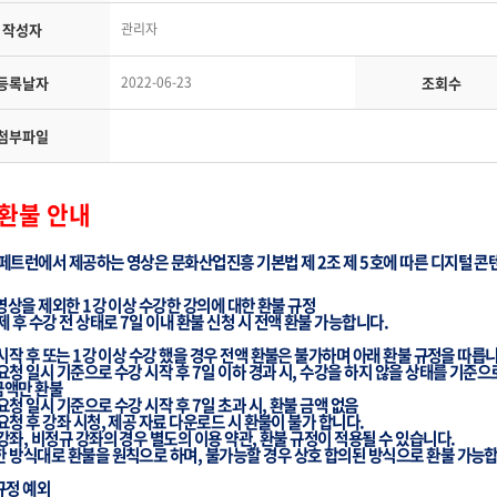
작성자
관리자
등록날자
2022-06-23
조회수
첨부파일
환불
안내
페트런에서
제공하는
영상은
문화산업진흥
기본법
제
2
조
제
5
호에
따른
디지털
콘
영상
을
제외한
1
강
이상
수강한
강의에
대한
환불
규정
제
후
수강
전
상태로
7
일
이내
환불
신청
시
전액
환불
가능합니다
.
시작
후
또는
1
강
이상
수강 했을
경우
전액
환불은
불가하며
아래
환불
규정을
따릅
요청 일시
기준으로
수강
시작
후
7
일
이하
경과
시
,
수강을
하지
않을
상태를
기준으
금액만
환불
요청 일시
기준으로
수강
시작
후
7
일
초과
시
,
환불
금액
없음
요청
후
강좌
시청
,
제공
자료
다운로드
시
환불이
불가
합니다.
강좌
,
비정규
강좌의
경우
별도의
이용 약관
,
환불 규정이
적용될
수
있습니다
.
한
방식대로
환불을
원칙으로
하며
,
불가능할
경우
상호
합의된
방식으로
환불
가능
규정
예외