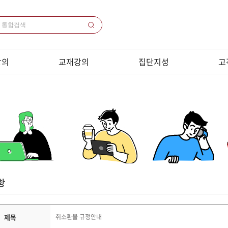
강의
교재강의
집단지성
고
의 목록
교재목록
1000쌤 소개
공
 목록
교재다운로드
집단지성 프로그램
원
 / 코칭
샘플강의동영상
화상
목록
크롬브
전화
강
이
개인정
취소
제목
취소환불 규정안내