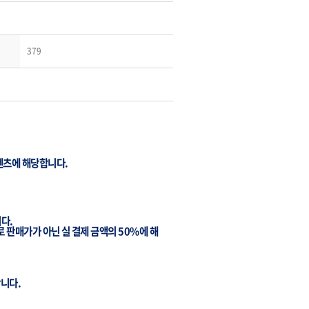
379
텐츠에
해당합니다
.
니다
.
로
판매가가
아닌
실
결제
금액의
50%
에
해
합니다
.