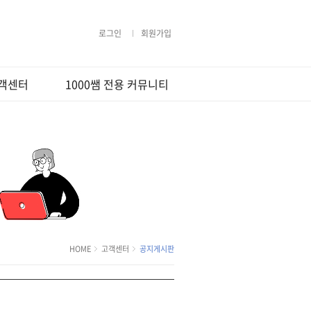
로그인
회원가입
객센터
1000쌤 전용 커뮤니티
지사항
무료법률상담
격지원
Q&A
강의사용법
1000쌤 갤러리
라우저 팝업설
행사및 이벤트
상담요청
정
사지원
용약관
보처리방침
HOME
고객센터
공지게시판
환불정책