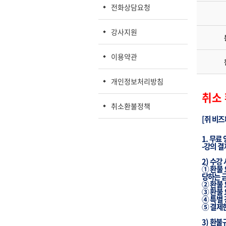
전화상담요청
강사지원
이용약관
개인정보처리방침
취소
취소환불정책
[
쥐
비즈
1.
무료
-
강의
결
2)
수강
①
환불
당하는
②
환불
③
환불
④
특별 
⑤
결제
3)
환불