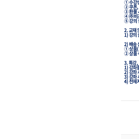
①
수강
②
쿠폰
③
환불
④
㈜비
⑤
강의
2.
교재
1)
강의
2)
배송
①
상품
(
②
상품
3.
특강
,
1)
강좌
2) 강좌
3)
강좌
4)
천재