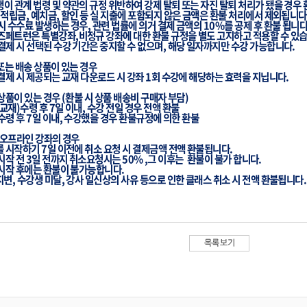
생이
관계
법령
및
약관의
규정
위반하여
강제 탈퇴
또는
자진
탈퇴
처리가
됐을
경우
,
적립금
,
예치금
,
할인
등
실
지출에
포함되지
않은
금액은
환불
처리에서
제외됩니다
시
수수료
발생하는
경우
,
관련
법률에
의거
결제 금액의
10%
를
공제
후
환불 됩니
즈페트런은
특별강좌
,
비정규
강좌에
대한
환불
규정을
별도
고지하고
적용할
수
있
결제
시
선택된
수강
기간은
중지할
수
없으며
,
해당
일자까지만
수강
가능합니다
.
또는
배송
상품이
있는
경우
결제
시
제공되는
교재
다운로드
시
강좌
1
회
수강에
해당하는
효력을
지닙니다
.
상품이
있는
경우
(
환불
시
상품
배송비
구매자
부담
)
교재
)
수령
후
7
일
이내
,
수강
전일
경우
전액
환불
수령
후
7
일
이내
,
수강했을
경우
환불규정에
의한
환불
오프라인
강좌의
경우
를
시작하기
7
일
이전에
취소
요청
시
결제금액
전액
환불됩니다
.
 시작 전 3일 전까지 취소요청시는 50% ,그 이후는 환불이 불가 합니다.
시작
후에는
환불이
불가능합니다
.
지변
,
수강생
미달
,
강사
일신상의
사유
등으로
인한
클래스
취소
시
전액
환불됩니다
.